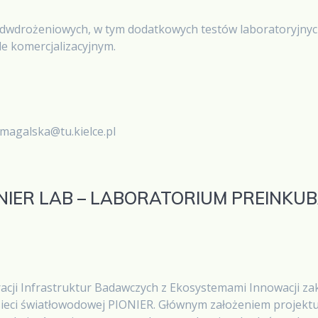
dwdrożeniowych, w tym dodatkowych testów laboratoryjnyc
e komercjalizacyjnym.
omagalska@tu.kielce.pl
NIER LAB – LABORATORIUM PREINKUB
acji Infrastruktur Badawczych z Ekosystemami Innowacji z
 sieci światłowodowej PIONIER. Głównym założeniem projekt