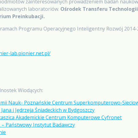
h podmiotów zainteresowanych prowadzeniem badań naukow
alizowanych laboratoriów.
Ośrodek Transferu Technologii 
rium Preinkubacji.
w ramach Programu Operacyjnego Inteligentny Rozwój 2014-
nier-lab.pionier.net.pl/
dnostek Wiodących:
ademii Nauk- Poznańskie Centrum Superkomputerowo-Siecio
Jana i Jędrzeja Śniadeckich w Bydgoszczy
Staszica Akademickie Centrum Komputerowe Cyfronet
 – Państwowy Instytut Badawczy
nie