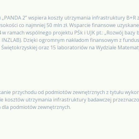
„PANDA 2” wspiera koszty utrzymania infrastruktury B+R
sokości co najmniej 50 mln zł. Wsparcie finansowe uzyskane
w ramach wspólnego projektu PŚk i UJK pt.: „Rozwój bazy b
 i INZLAB). Dzięki ogromnym nakładom finansowym z fund
iki Świętokrzyskiej oraz 15 laboratoriów na Wydziale Matem
anie przychodu od podmiotów zewnętrznych z tytułu wykorz
ie kosztów utrzymania infrastruktury badawczej przeznacz
h dla podmiotów zewnętrznych.