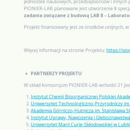
jednostek naukowych, przedsiębiorców i innyc
PIONIER-LAB planowane jest utworzenie 8 specj
zadania związane z budową LAB 8 – Laborato
Projekt finansowany jest ze środków unijnych, 
Więcej informacji na stronie Projektu:
https://pio
PARTNERZY PROJEKTU
W skład konsorcjum PIONIER-LAB wchodzi 21 Je
Instytut Chemii Bioorganicznej Polskiej Ak
Uniwersytet Technologiczno-Przyrodniczy im. 
Akademia Górniczo-Hutnicza im. Stanisława 
Instytut Uprawy, Nawożenia i Gleboznawstwa
Uniwersytet Marii Curie-Skłodowskiej w Lubli