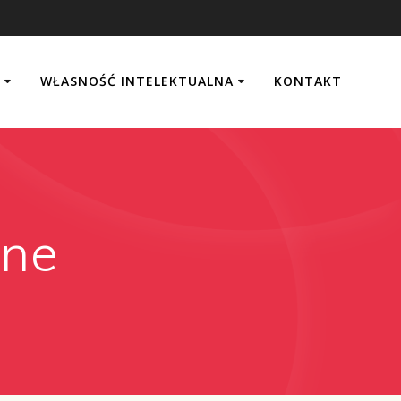
Y
WŁASNOŚĆ INTELEKTUALNA
KONTAKT
ane