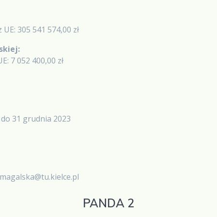
 UE: 305 541 574,00 zł
skiej:
E: 7 052 400,00 zł
u do 31 grudnia 2023
omagalska@tu.kielce.pl
PANDA 2