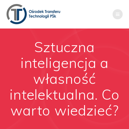
Przejdź
do
treści
Sztuczna
inteligencja a
własność
intelektualna. Co
warto wiedzieć?