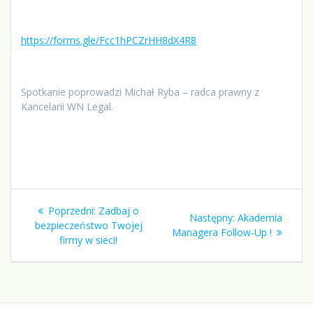
https://forms.gle/Fcc1hPCZrHH8dX4R8
Spotkanie poprowadzi Michał Ryba – radca prawny z
Kancelarii WN Legal.
Nawigacja
Poprzedni
Poprzedni:
Zadbaj o
Następny
Następny:
Akademia
wpisu
wpis:
bezpieczeństwo Twojej
wpis:
Managera Follow-Up !
firmy w sieci!