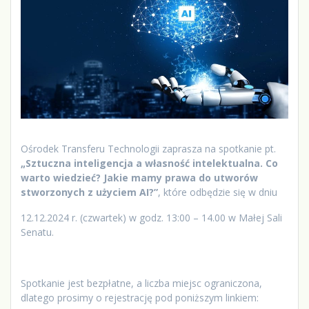
Ośrodek Transferu Technologii zaprasza na spotkanie pt.
„Sztuczna inteligencja a własność intelektualna. Co
warto wiedzieć? Jakie mamy prawa do utworów
stworzonych z użyciem AI?”
, które odbędzie się w dniu
12.12.2024 r. (czwartek) w godz. 13:00 – 14.00 w Małej Sali
Senatu.
Spotkanie jest bezpłatne, a liczba miejsc ograniczona,
dlatego prosimy o rejestrację pod poniższym linkiem: